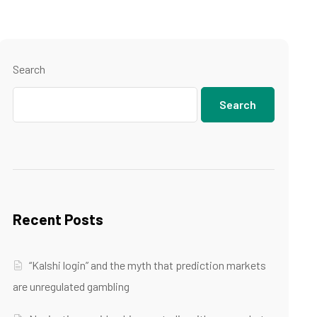
Search
Search
Recent Posts
“Kalshi login” and the myth that prediction markets
are unregulated gambling