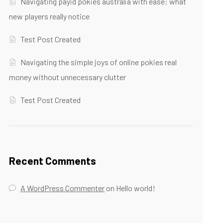
Navigating payid pokies australia with ease: what
new players really notice
Test Post Created
Navigating the simple joys of online pokies real
money without unnecessary clutter
Test Post Created
Recent Comments
A WordPress Commenter
on
Hello world!