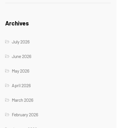
Archives
July 2026
June 2026
May 2026
April 2026
March 2026
February 2026