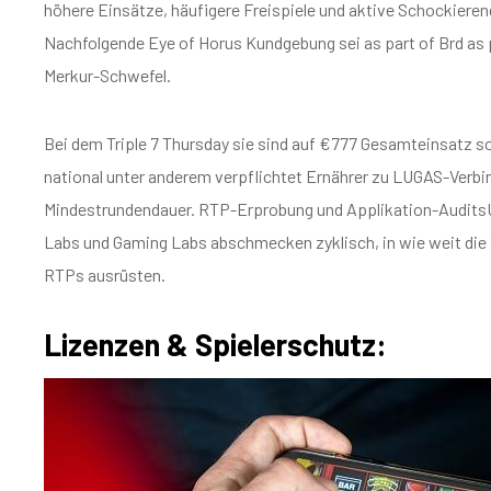
höhere Einsätze, häufigere Freispiele und aktive Schockierend
Nachfolgende Eye of Horus Kundgebung sei as part of Brd as p
Merkur-Schwefel.
Bei dem Triple 7 Thursday sie sind auf €777 Gesamteinsatz so 
national unter anderem verpflichtet Ernährer zu LUGAS-Verb
Mindestrundendauer. RTP-Erprobung und Applikation-Audits
Labs und Gaming Labs abschmecken zyklisch, in wie weit di
RTPs ausrüsten.
Lizenzen & Spielerschutz: