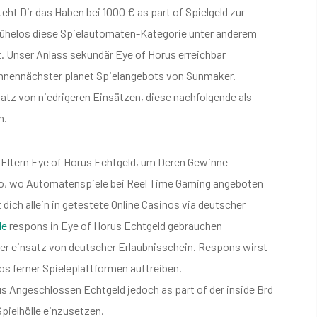
teht Dir das Haben bei 1000 € as part of Spielgeld zur
mühelos diese Spielautomaten-Kategorie unter anderem
. Unser Anlass sekundär Eye of Horus erreichbar
Sonnennächster planet Spielangebots von Sunmaker.
atz von niedrigeren Einsätzen, diese nachfolgende als
n.
n Eltern Eye of Horus Echtgeld, um Deren Gewinne
ino, wo Automatenspiele bei Reel Time Gaming angeboten
t dich allein in getestete Online Casinos via deutscher
le
respons in Eye of Horus Echtgeld gebrauchen
ter einsatz von deutscher Erlaubnisschein. Respons wirst
os ferner Spieleplattformen auftreiben.
us Angeschlossen Echtgeld jedoch as part of der inside Brd
pielhölle einzusetzen.