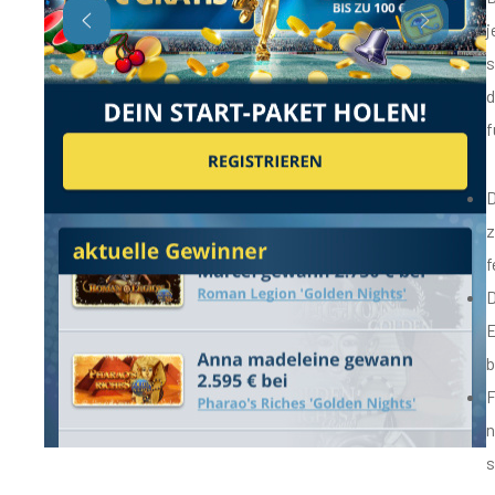
j
s
d
f
D
z
f
D
E
b
F
n
s