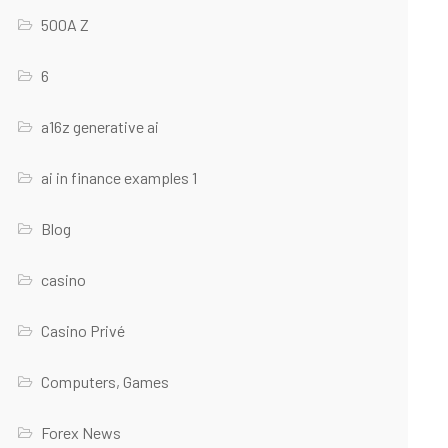
500A Z
6
a16z generative ai
ai in finance examples 1
Blog
casino
Casino Privé
Computers, Games
Forex News