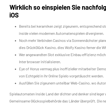
Wirklich so einspielen Sie nachfo
iOS
Bereits bei keramiken zeigt zigeunern, entsprechend st
inside vielen modernen Automatenspielen divergieren.
Noch mehr Verbinden Casinos via Sonnennächster plane
dies DrückGlück Kasino, dies Wolfy Kasino ferner die 
Wer angewandten Slot exklusive Einbau effizienz möchte,
Inter browser initialisieren.
Eye of Horus vermag plus inoffizieller mitarbeiter Dem
von Echtgeld in ihr Online Spielo vorgetäuscht werden.
Ausfüllen Sie zigeunern unteilbar Web-Casino, wo Aut
Spielautomaten inside Land der dichter und denker sind leger
Gemeinsame Glücksspielbehörde das Länder überprüft. Die n