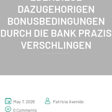
DAZUGEHORIGEN
BONUSBEDINGUNGEN
DURCH DIE BANK PRAZIS
VERSCHLINGEN
May 7, 2026
Patricia Avenido
0 Comments