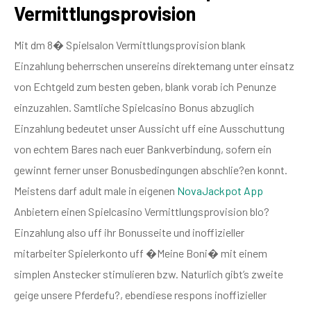
Vermittlungsprovision
Mit dm 8� Spielsalon Vermittlungsprovision blank
Einzahlung beherrschen unsereins direktemang unter einsatz
von Echtgeld zum besten geben, blank vorab ich Penunze
einzuzahlen. Samtliche Spielcasino Bonus abzuglich
Einzahlung bedeutet unser Aussicht uff eine Ausschuttung
von echtem Bares nach euer Bankverbindung, sofern ein
gewinnt ferner unser Bonusbedingungen abschlie?en konnt.
Meistens darf adult male in eigenen
NovaJackpot App
Anbietern einen Spielcasino Vermittlungsprovision blo?
Einzahlung also uff ihr Bonusseite und inoffizieller
mitarbeiter Spielerkonto uff �Meine Boni� mit einem
simplen Anstecker stimulieren bzw. Naturlich gibt’s zweite
geige unsere Pferdefu?, ebendiese respons inoffizieller