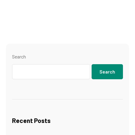
Search
Search
Recent Posts