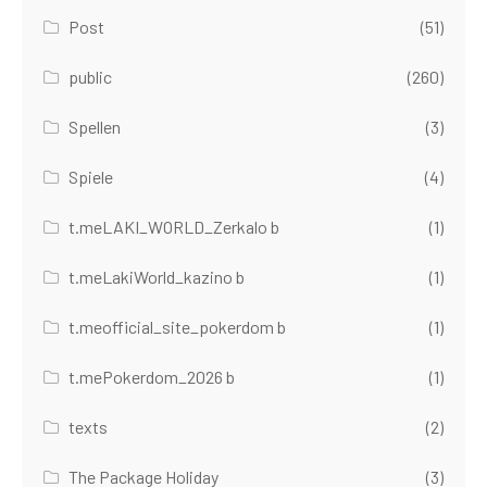
Post
(51)
public
(260)
Spellen
(3)
Spiele
(4)
t.meLAKI_WORLD_Zerkalo b
(1)
t.meLakiWorld_kazino b
(1)
t.meofficial_site_pokerdom b
(1)
t.mePokerdom_2026 b
(1)
texts
(2)
The Package Holiday
(3)