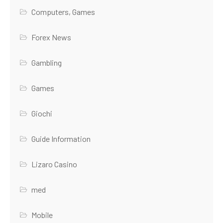
Computers, Games
Forex News
Gambling
Games
Giochi
Guide Information
Lizaro Casino
med
Mobile