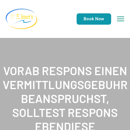
Book Now
VORAB RESPONS EINEN
VERMITTLUNGSGEBUHR
BEANSPRUCHST,
SOLLTEST RESPONS
EBENDIESE