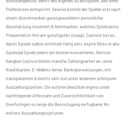
Bonusangebote, damit des eigenen zu aufspuren, das Ihren
Praferenzen entspricht. Gewiss konnte der Spieler erst nach
einem Abschmecken gunstgewerblerin personliche
Abschatzung involviert & festmachen, welches Spielcasino
Prasentation ihm am gunstigsten zusagt. Casinos tun es,
damit Spieler selbst ermitteln fahig sein, expire Slots et alia
Spielsaal Spiele jedem am besten konvenieren. Seriose
Gangbar Casinos bieten manche Zahlungsarten an, unter
Kreditkarten, E-Wallets ferner Bankuberweisungen, mit
transparenten In besitz sein von unter anderem schnipsen
Auszahlungszeiten. Die autoren beachten eigens unter
nachfolgende Affenzahn und Zuversichtlichkeit von
Overforingen so lange die Bevorzugung verfugbarer Ihr-
weiters Auszahlungsoptionen.