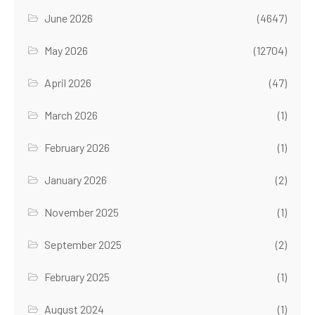
June 2026
(4647)
May 2026
(12704)
April 2026
(47)
March 2026
(1)
February 2026
(1)
January 2026
(2)
November 2025
(1)
September 2025
(2)
February 2025
(1)
August 2024
(1)