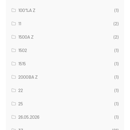
100%A Z
(1)
11
(2)
1500A Z
(2)
1502
(1)
1515
(1)
2000BA Z
(1)
22
(1)
25
(1)
26.05.2026
(1)