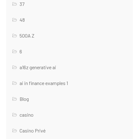
37
48
500A Z
6
a16z generative ai
ai in finance examples 1
Blog
casino
Casino Privé