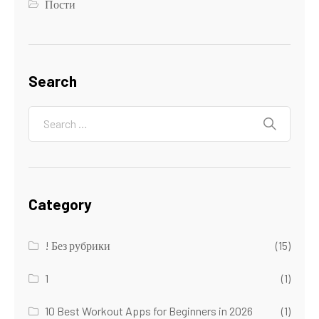
Пости
Search
Category
! Без рубрики
(15)
1
(1)
10 Best Workout Apps for Beginners in 2026
(1)