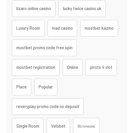
lizaro online casino
lucky twice casino uk
Luxury Room
mad casino
mostbet kazino
mostbet promo code free spin
mostbet registration
Online
pirots 4 slot
Place
Popular
reveryplay promo code no deposit
Single Room
Velobet
Источник