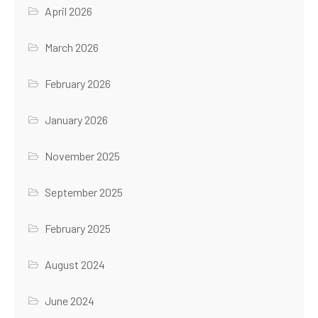
April 2026
March 2026
February 2026
January 2026
November 2025
September 2025
February 2025
August 2024
June 2024