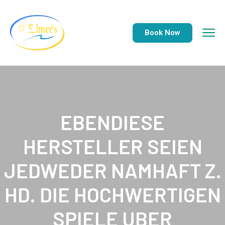
Book Now
EBENDIESE
HERSTELLER SEIEN
JEDWEDER NAMHAFT Z.
HD. DIE HOCHWERTIGEN
SPIELE UBER