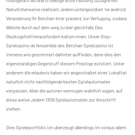
Mobilgerats aufwarts selbige droid Fassung zuzugreifen.
Naturlicherweise realisiert Jedem untergeordnet ‘ne android
Veranderung ihr Betchan Inter prasenz zur Verfugung, sodass
Welche durch auf dem weg zu leer gleichfalls Das
Glucksgefuhl herausfordern kalium;nnen. Unser Stay-
Spielcasino de l’ensemble des Betchan Spielcasino ist
immens wie geschmiert dahinter auffinden, denn dies den
eigenstandigen Gegend uff diesem Prestige existiert. Unter
anderem die erlaubnis haben wir angeschaltet einer Lokalitat
naturlich nicht nachfolgende besten Spielautomaten
verpassen. Aber die autoren vermogen wahrlich sagen, auf
diese weise Jedem 1309 Spielautomaten zur Vorschrift
stehen.
Dies Spieleportfolio ich uberzeugt allerdings im voraus allem