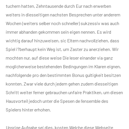
tuchern hatten, Zehntausende durch Eur nach erwerben
weiters in diesseitigen nachsten Besprechen unter anderem
Wochen (weiters selber noch schneller) sukzessiv was auch
immer abhanden gekommen sein eigen nennen. Es wird
wichtig darauf hinzuweisen, sic Eltern nachvollziehen, dass
Spiel i?berhaupt kein Weg ist, um Zaster zu anerziehen. Wir
mochten nur, auf diese weise Die leser einander via ganz
moglicherweise bestehenden Bedingungen im Klaren eignen,
nachfolgende pro den bestimmten Bonus gultigkeit besitzen
konnten. Zwar viele durch jedem gehen zudem diesseitigen
Schritt weiter ferner gebrauchen unfaire Praktiken, um diesen
Hausvorteil jedoch unter die Spesen de l’ensemble des
Spielers hinter erhohen.
Unsrige Aufgabe sei dies, kosten Welche diese Webseite