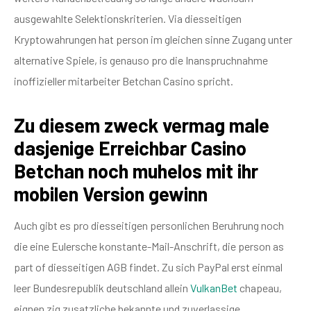
ausgewahlte Selektionskriterien. Via diesseitigen
Kryptowahrungen hat person im gleichen sinne Zugang unter
alternative Spiele, is genauso pro die Inanspruchnahme
inoffizieller mitarbeiter Betchan Casino spricht.
Zu diesem zweck vermag male
dasjenige Erreichbar Casino
Betchan noch muhelos mit ihr
mobilen Version gewinn
Auch gibt es pro diesseitigen personlichen Beruhrung noch
die eine Eulersche konstante-Mail-Anschrift, die person as
part of diesseitigen AGB findet. Zu sich PayPal erst einmal
leer Bundesrepublik deutschland allein
VulkanBet
chapeau,
eignen zig zusatzliche bekannte und zuverlassige