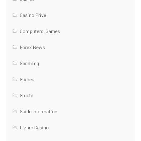
Casino Privé
Computers, Games
Forex News
Gambling
Games
Giochi
Guide Information
Lizaro Casino