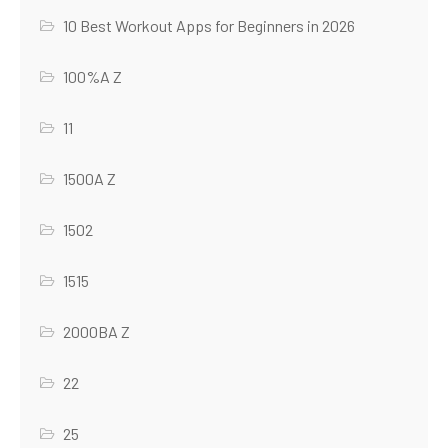
10 Best Workout Apps for Beginners in 2026
100%A Z
11
1500A Z
1502
1515
2000BA Z
22
25