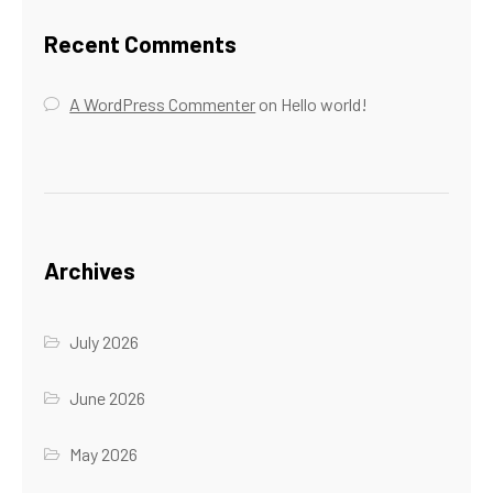
Recent Comments
A WordPress Commenter
on
Hello world!
Archives
July 2026
June 2026
May 2026