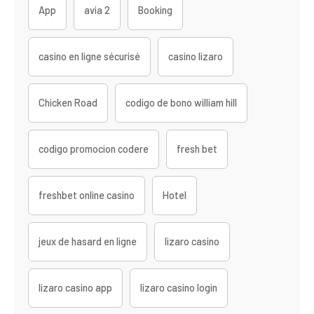
App
avia 2
Booking
casino en ligne sécurisé
casino lizaro
Chicken Road
codigo de bono william hill
codigo promocion codere
fresh bet
freshbet online casino
Hotel
jeux de hasard en ligne
lizaro casino
lizaro casino app
lizaro casino login