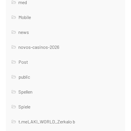
med
Mobile
news
novos-casinos-2026
Post
public
Spellen
Spiele
t.meLAKI_WORLD_Zerkalo b