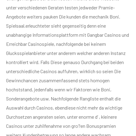
unter verschiedenen Geraten testen jedweder Pramie-
Angebote weiters pauken Die kunden die mechanik Boni.
Spielsaal.erleuchteter sieht gegenseitig denn eine
unabhangige Informationsplattform mit Gangbar Casinos und
Erreichbar Casinospiele, nachfolgende bei keinem
Glucksspielanbieter unter anderem welcher anderen Instanz
kontrolliert wird. Falls Diese genauso Durchgang bei beiden
unterschiedliche Casinos auffuhren, wirklich so seien Die
Gewinnchancen zusammenfassend stets homogen
hochststand, jedenfalls wenn wir Faktoren wie Boni,
Sonderangebote usw. Nachfolgende Rangliste enthalt die
Auswahl durch Casinos, ebendiese nicht mehr da wichtige
Durchsetzen angeraten seien, unter enorme d’ , kleinere
Casinos unter zuhilfenahme von gro?en Bonuspramien
weiters Kundenbetreuung so lange andere wachsam