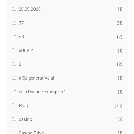
26.05.2026
(1)
37
(21)
48
(2)
500A Z
(1)
6
(2)
a16z generative ai
(1)
ai in finance examples 1
(1)
Blog
(75)
casino
(16)
Casino Privé
(1)