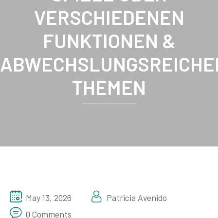
VERSCHIEDENEN
FUNKTIONEN &
ABWECHSLUNGSREICHE
THEMEN
May 13, 2026
Patricia Avenido
0 Comments