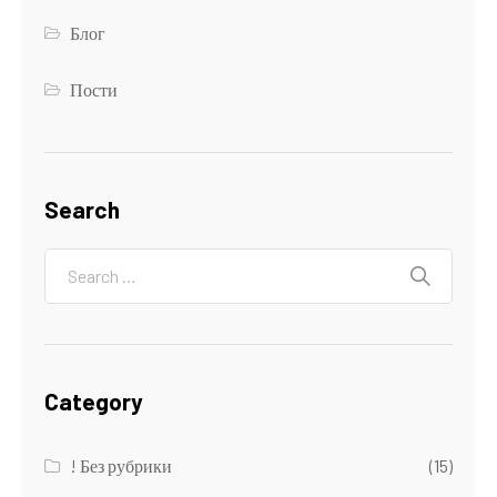
Блог
Пости
Search
Category
! Без рубрики
(15)