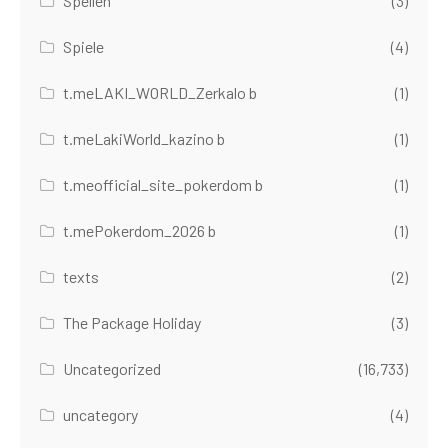
Spellen
(3)
Spiele
(4)
t.meLAKI_WORLD_Zerkalo b
(1)
t.meLakiWorld_kazino b
(1)
t.meofficial_site_pokerdom b
(1)
t.mePokerdom_2026 b
(1)
texts
(2)
The Package Holiday
(3)
Uncategorized
(16,733)
uncategory
(4)