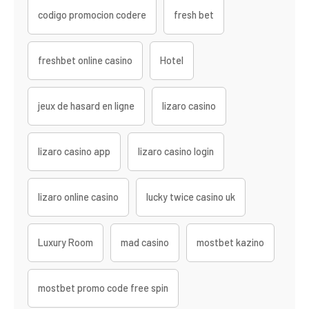
codigo promocion codere
fresh bet
freshbet online casino
Hotel
jeux de hasard en ligne
lizaro casino
lizaro casino app
lizaro casino login
lizaro online casino
lucky twice casino uk
Luxury Room
mad casino
mostbet kazino
mostbet promo code free spin