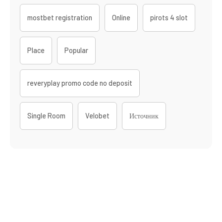
mostbet registration
Online
pirots 4 slot
Place
Popular
reveryplay promo code no deposit
Single Room
Velobet
Источник