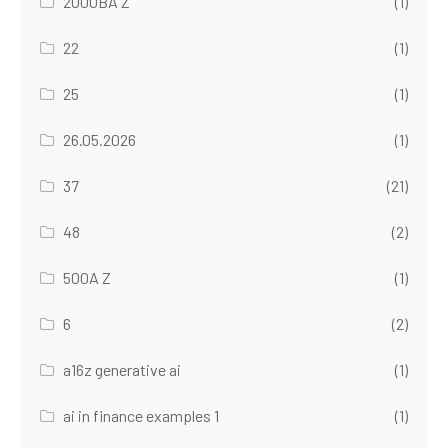
2000BA Z
(1)
22
(1)
25
(1)
26.05.2026
(1)
37
(21)
48
(2)
500A Z
(1)
6
(2)
a16z generative ai
(1)
ai in finance examples 1
(1)