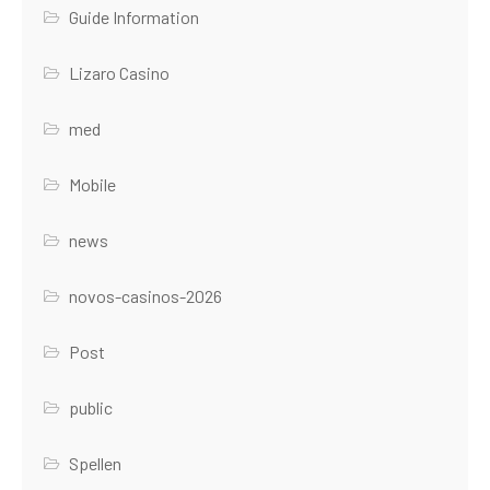
Guide Information
Lizaro Casino
med
Mobile
news
novos-casinos-2026
Post
public
Spellen