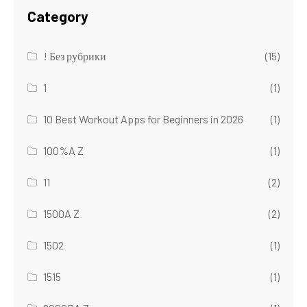
Category
! Без рубрики
(15)
1
(1)
10 Best Workout Apps for Beginners in 2026
(1)
100%A Z
(1)
11
(2)
1500A Z
(2)
1502
(1)
1515
(1)