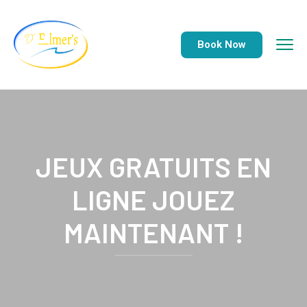
Book Now
JEUX GRATUITS EN
LIGNE JOUEZ
MAINTENANT !