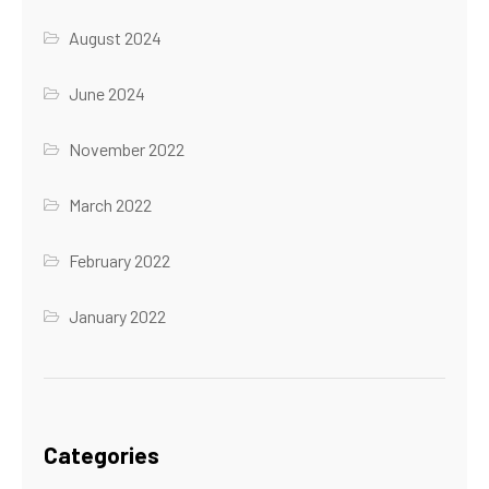
August 2024
June 2024
November 2022
March 2022
February 2022
January 2022
Categories