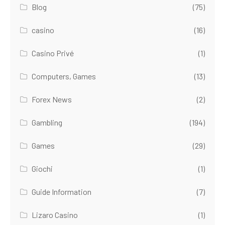
Blog
(75)
casino
(16)
Casino Privé
(1)
Computers, Games
(13)
Forex News
(2)
Gambling
(194)
Games
(29)
Giochi
(1)
Guide Information
(7)
Lizaro Casino
(1)