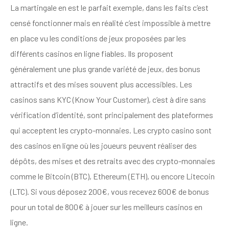
La martingale en est le parfait exemple, dans les faits c’est
censé fonctionner mais en réalité c’est impossible à mettre
en place vu les conditions de jeux proposées par les
différents casinos en ligne fiables. Ils proposent
généralement une plus grande variété de jeux, des bonus
attractifs et des mises souvent plus accessibles. Les
casinos sans KYC (Know Your Customer), c’est à dire sans
vérification d’identité, sont principalement des plateformes
qui acceptent les crypto-monnaies. Les crypto casino sont
des casinos en ligne où les joueurs peuvent réaliser des
dépôts, des mises et des retraits avec des crypto-monnaies
comme le Bitcoin (BTC), Ethereum (ETH), ou encore Litecoin
(LTC). Si vous déposez 200€, vous recevez 600€ de bonus
pour un total de 800€ à jouer sur les meilleurs casinos en
ligne.