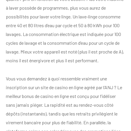
à laver possède de programmes, plus vous aurez de
possibilités pour laver votre linge. Un lave-linge consomme
entre 40 et 80 litres d’eau par cycle et 50 à 80 kWh pour 100
lavages. La consommation électrique est indiquée pour 100
cycles de lavage et la consommation d’eau pour un cycle de
lavage. Mieux votre appareil est noté (plus il est proche de A),
moins il est énergivore et plus il est performant.
Vous vous demandez à quoi ressemble vraiment une
inscription sur un site de casino en ligne agréé par l’ANJ ? Le
meilleur bonus de casino en ligne est conçu pour fidéliser
sans jamais piéger. La rapidité est au rendez-vous côté
dépôts (instantanés), tandis que les retraits privilégient le
virement bancaire pour plus de fiabilité. En parallèle, la