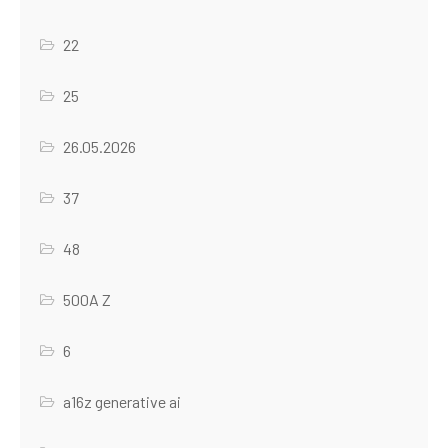
22
25
26.05.2026
37
48
500A Z
6
a16z generative ai