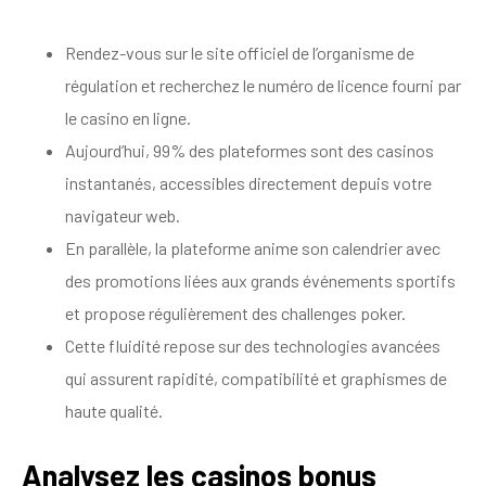
Rendez-vous sur le site officiel de l’organisme de
régulation et recherchez le numéro de licence fourni par
le casino en ligne.
Aujourd’hui, 99% des plateformes sont des casinos
instantanés, accessibles directement depuis votre
navigateur web.
En parallèle, la plateforme anime son calendrier avec
des promotions liées aux grands événements sportifs
et propose régulièrement des challenges poker.
Cette fluidité repose sur des technologies avancées
qui assurent rapidité, compatibilité et graphismes de
haute qualité.
Analysez les casinos bonus