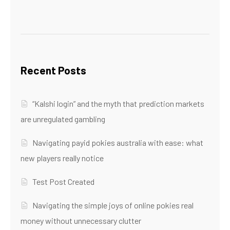
Recent Posts
“Kalshi login” and the myth that prediction markets
are unregulated gambling
Navigating payid pokies australia with ease: what
new players really notice
Test Post Created
Navigating the simple joys of online pokies real
money without unnecessary clutter