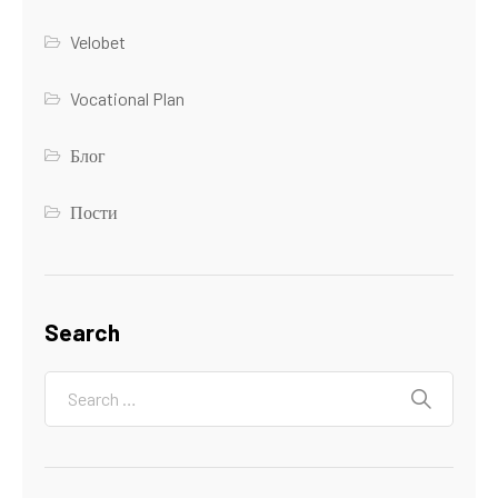
Velobet
Vocational Plan
Блог
Пости
Search